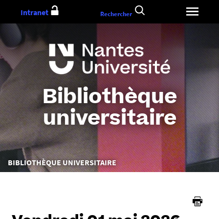
Aller
Intranet
Rechercher
au
contenu
Bibliothèque
universitaire
Vous
BIBLIOTHÈQUE UNIVERSITAIRE
êtes
ici :