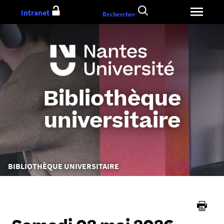
Aller
Intranet
Rechercher
au
contenu
Bibliothèque
universitaire
Vous
BIBLIOTHÈQUE UNIVERSITAIRE
êtes
ici :