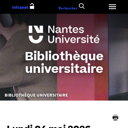
Aller
Intranet
Rechercher
au
contenu
Bibliothèque
universitaire
Vous
BIBLIOTHÈQUE UNIVERSITAIRE
êtes
ici :