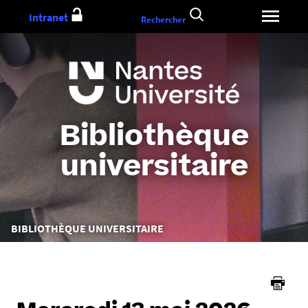
Aller
Intranet
Rechercher
au
contenu
Bibliothèque
universitaire
Vous
BIBLIOTHÈQUE UNIVERSITAIRE
êtes
ici :