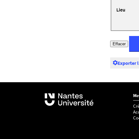
Lieu
Exporter 
Me
Cré
Acc
Co