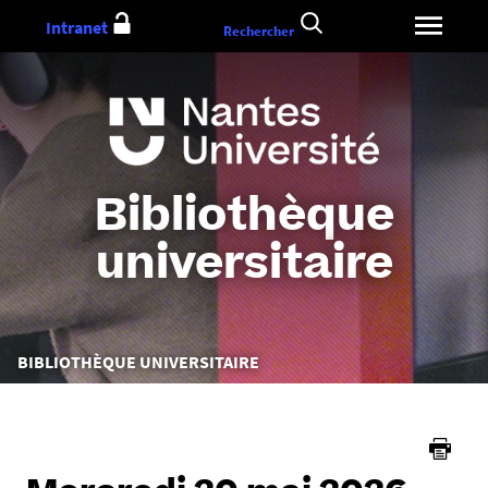
Aller
Intranet
Rechercher
au
contenu
Bibliothèque
universitaire
Vous
BIBLIOTHÈQUE UNIVERSITAIRE
êtes
ici :