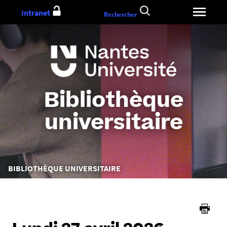
Aller
Intranet
Rechercher
au
contenu
Bibliothèque
universitaire
Vous
BIBLIOTHÈQUE UNIVERSITAIRE
êtes
ici :