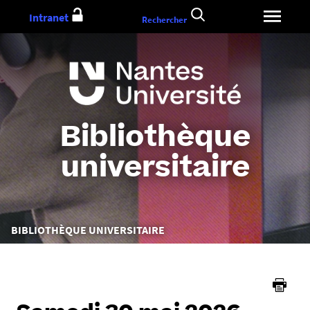
Aller
Intranet
Rechercher
au
contenu
Bibliothèque
universitaire
Vous
BIBLIOTHÈQUE UNIVERSITAIRE
êtes
ici :