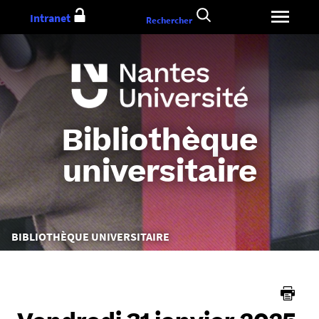
Aller
Intranet
Rechercher
au
contenu
Bibliothèque
universitaire
Vous
BIBLIOTHÈQUE UNIVERSITAIRE
êtes
ici :