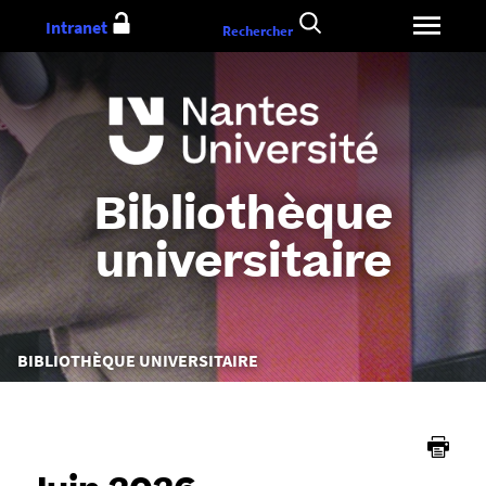
Aller
Intranet
Rechercher
au
contenu
Bibliothèque
universitaire
Vous
BIBLIOTHÈQUE UNIVERSITAIRE
êtes
ici :