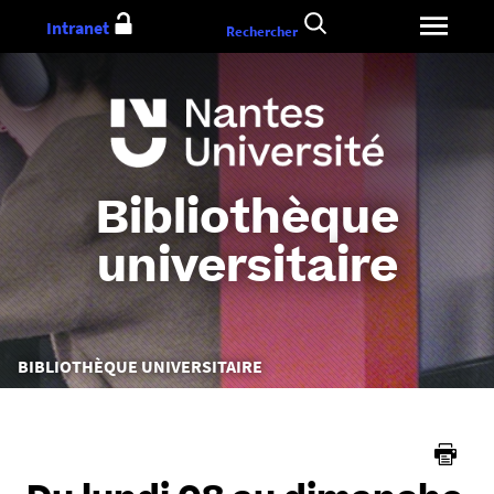
Aller
Intranet
Rechercher
au
contenu
Bibliothèque
universitaire
Vous
BIBLIOTHÈQUE UNIVERSITAIRE
êtes
ici :