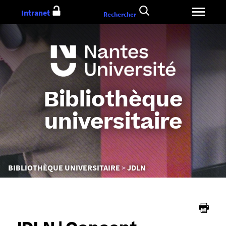
Aller
Intranet
Rechercher
au
contenu
Bibliothèque
universitaire
Vous
BIBLIOTHÈQUE UNIVERSITAIRE
JDLN
êtes
ici :