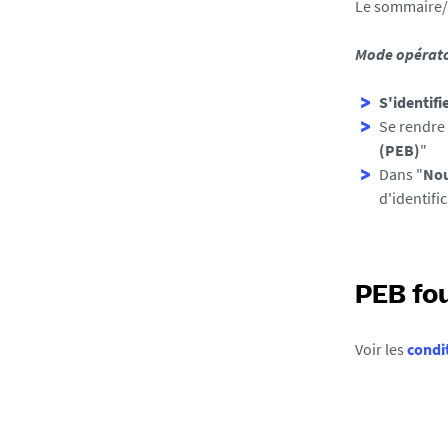
Le sommaire/t
Mode opérato
S'identifi
Se rendre
(PEB)
"
Dans "
Nou
d'identifi
PEB fo
Voir les
condi