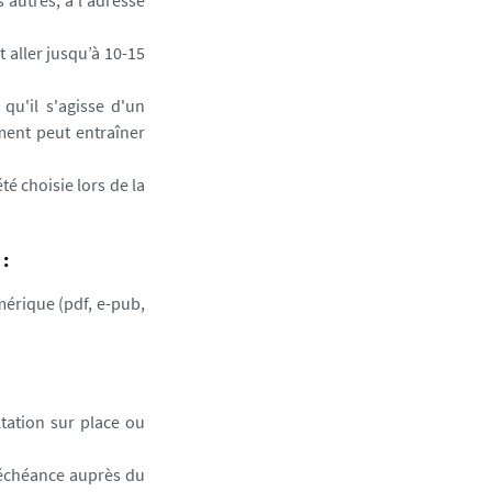
 autres, à l'adresse
t aller jusqu’à 10-15
qu'il s'agisse d'un
ment peut entraîner
té choisie lors de la
 :
érique (pdf, e-pub,
tation sur place ou
'échéance auprès du