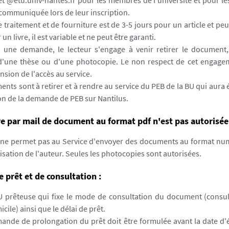
et @etu.univ-nantes.fr pour les membres de l'université et pour les
 communiquée lors de leur inscription.
e traitement et de fourniture est de 3-5 jours pour un article et peu
un livre, il est variable et ne peut être garanti.
t une demande, le lecteur s'engage à venir retirer le document, 
d'une thèse ou d'une photocopie. Le non respect de cet engage
sion de l'accès au service.
nts sont à retirer et à rendre au service du PEB de la BU qui aura é
on de la demande de PEB sur Nantilus.
re par mail de document au format pdf n'est pas autorisée
n ne permet pas au Service d'envoyer des documents au format num
orisation de l'auteur. Seules les photocopies sont autorisées.
 prêt et de consultation :
BU prêteuse qui fixe le mode de consultation du document (consul
cile) ainsi que le délai de prêt.
ande de prolongation du prêt doit être formulée avant la date d