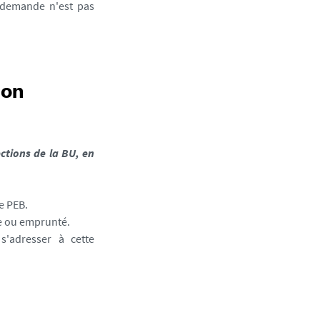
e demande n'est pas
son
ections de la BU, en
e PEB.
ble ou emprunté.
 s'adresser à cette