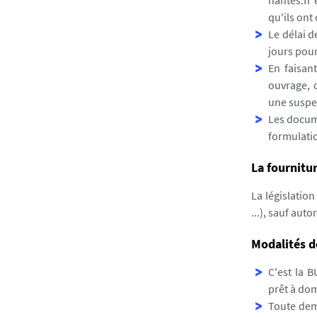
nantes.fr 
qu'ils ont
Le délai d
jours pour 
En faisan
ouvrage, 
une suspen
Les docume
formulati
La fournitu
La législatio
...), sauf aut
Modalités de
C'est la 
prêt à domi
Toute dem