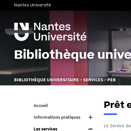
Nantes Université
Bibliothèque unive
Vous
BIBLIOTHÈQUE UNIVERSITAIRE
SERVICES
PEB
êtes
ici :
Prêt 
Accueil
Informations pratiques
Le Service du
Les services