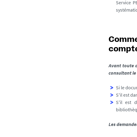
Service P
systématiq
Commen
compte
Avant toute d
consultant le
Si le docu
S'il est da
S'il est
bibliothè
Les demandes 