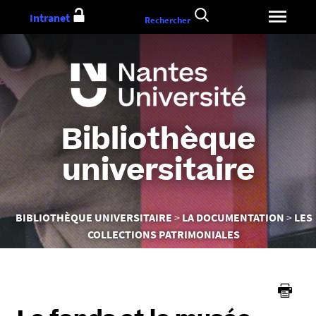
Aller
Intranet
Rechercher
au
contenu
Bibliothèque
universitaire
Vous
BIBLIOTHÈQUE UNIVERSITAIRE
LA DOCUMENTATION
LES
êtes
COLLECTIONS PATRIMONIALES
ici :