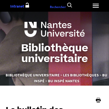
Aller
Intranet
Rechercher
au
contenu
Bibliothèque
universitaire
Vous
BIBLIOTHÈQUE UNIVERSITAIRE
LES BIBLIOTHÈQUES
BU
êtes
INSPÉ
BU INSPÉ NANTES
ici :