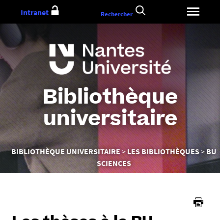
Aller
Intranet
Rechercher
au
contenu
Bibliothèque
universitaire
Vous
BIBLIOTHÈQUE UNIVERSITAIRE
LES BIBLIOTHÈQUES
BU
êtes
SCIENCES
ici :