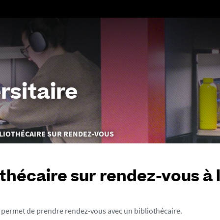
Aller
au
contenu
rsitaire
LIOTHÉCAIRE SUR RENDEZ-VOUS
othécaire sur rendez-vous à 
 permet de prendre rendez-vous avec un bibliothécaire.