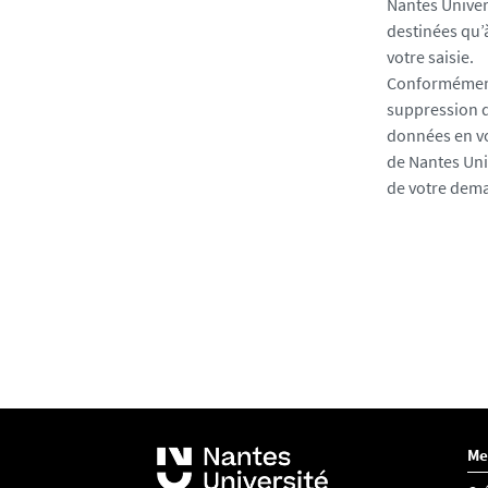
Nantes Univers
b
destinées qu’
o
votre saisie.
t
Conformément à
s
suppression d
.
données en vo
S
de Nantes Univ
i
de votre deman
v
o
u
s
ê
t
e
s
h
u
Me
m