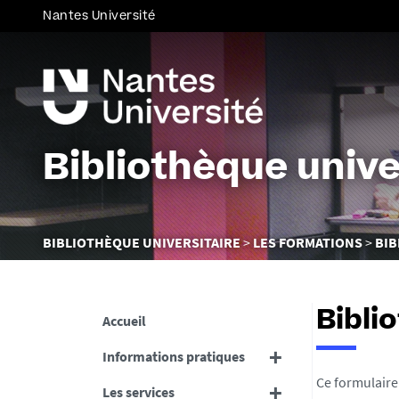
Nantes Université
Bibliothèque unive
Vous
BIBLIOTHÈQUE UNIVERSITAIRE
LES FORMATIONS
BIB
êtes
ici :
Bibli
Accueil
Informations pratiques
Ce formulaire
Les services