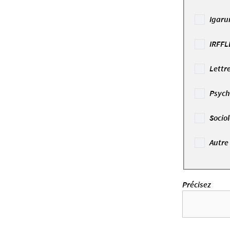
Igaru
IRFFL
Lettr
Psych
Socio
Autre
Précisez