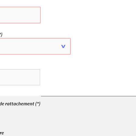
*)
de rattachement (*)
re