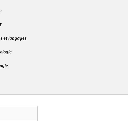
n
E
es et langages
ologie
logie