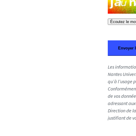
p
p
o
Écoutez le mot
u
r
l
e
s
r
Les informatio
o
Nantes Univers
b
qu’à l’usage p
o
Conformément à
t
de vos donnée
s
adressant aux 
.
Direction de l
S
justifiant de 
i
v