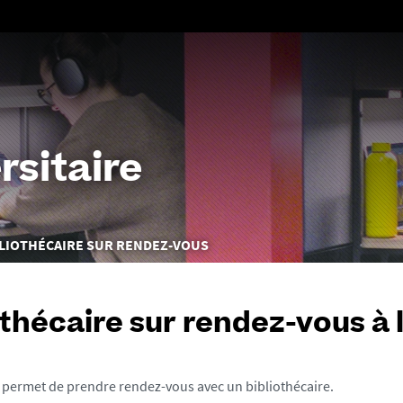
Aller
au
contenu
rsitaire
LIOTHÉCAIRE SUR RENDEZ-VOUS
othécaire sur rendez-vous à 
 permet de prendre rendez-vous avec un bibliothécaire.