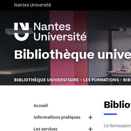
Nantes Université
Bibliothèque unive
Vous
BIBLIOTHÈQUE UNIVERSITAIRE
LES FORMATIONS
BIB
êtes
ici :
Bibli
Accueil
Informations pratiques
Ce formulaire
Les services