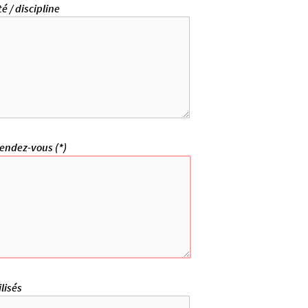
té / discipline
rendez-vous (*)
ilisés