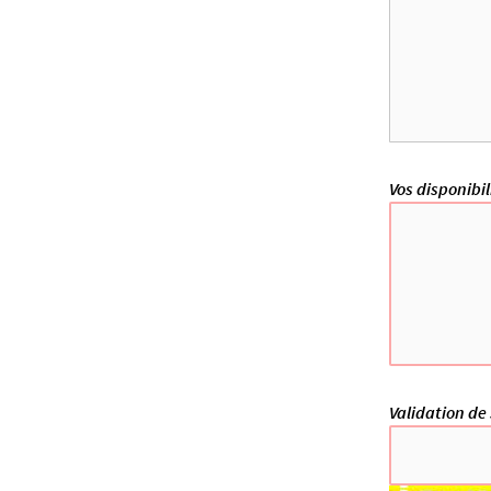
Vos disponibil
C
Validation de 
h
a
m