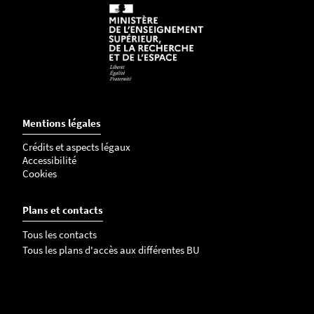
i
d
e
l
e
l
a
i
Mentions légales
s
Crédits et aspects légaux
s
Accessibilité
e
Cookies
r
v
Plans et contacts
i
Tous les contacts
d
Tous les plans d'accès aux différentes BU
e
.