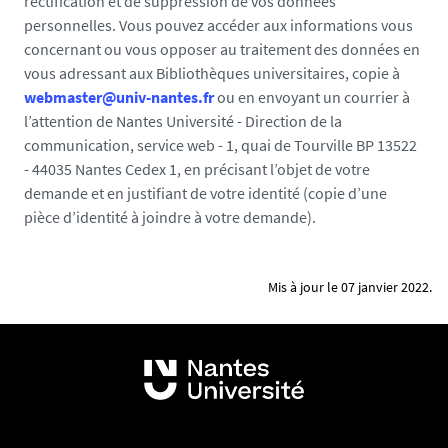
rectification et de suppression de vos données
u
personnelles. Vous pouvez accéder aux informations vous
s
concernant ou vous opposer au traitement des données en
ê
vous adressant aux Bibliothèques universitaires, copie à
t
webmaster@univ-nantes.fr
ou en envoyant un courrier à
e
l’attention de Nantes Université - Direction de la
s
communication, service web - 1, quai de Tourville BP 13522
h
- 44035 Nantes Cedex 1, en précisant l’objet de votre
u
demande et en justifiant de votre identité (copie d’une
m
pièce d’identité à joindre à votre demande).
a
i
n
Mis à jour le 07 janvier 2022.
s
,
m
e
r
c