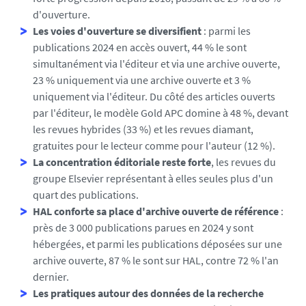
r
d'ouverture.
e
Les voies d'ouverture se diversifient
: parmi les
w
publications 2024 en accès ouvert, 44 % le sont
e
simultanément via l'éditeur et via une archive ouverte,
b
23 % uniquement via une archive ouverte et 3 %
_
uniquement via l'éditeur. Du côté des articles ouverts
1
par l'éditeur, le modèle Gold APC domine à 48 %, devant
7
les revues hybrides (33 %) et les revues diamant,
1
gratuites pour le lecteur comme pour l'auteur (12 %).
1
La concentration éditoriale reste forte
, les revues du
3
groupe Elsevier représentant à elles seules plus d'un
8
quart des publications.
0
HAL conforte sa place d'archive ouverte de référence
:
4
près de 3 000 publications parues en 2024 y sont
8
hébergées, et parmi les publications déposées sur une
7
archive ouverte, 87 % le sont sur HAL, contre 72 % l'an
2
dernier.
8
Les pratiques autour des données de la recherche
0