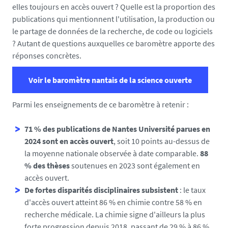
a
elles toujours en accès ouvert ? Quelle est la proportion des
s
publications qui mentionnent l'utilisation, la production ou
/
le partage de données de la recherche, de code ou logiciels
p
? Autant de questions auxquelles ce baromètre apporte des
h
réponses concrètes.
o
t
Voir le baromètre nantais de la science ouverte
o
/
Parmi les enseignements de ce baromètre à retenir :
s
o
71 % des publications de Nantes Université parues en
-
2024 sont en accès ouvert
, soit 10 points au-dessus de
b
la moyenne nationale observée à date comparable.
88
s
% des thèses
soutenues en 2023 sont également en
o
accès ouvert.
-
De fortes disparités disciplinaires subsistent
: le taux
c
d'accès ouvert atteint 86 % en chimie contre 58 % en
a
recherche médicale. La chimie signe d'ailleurs la plus
r
forte progression depuis 2018, passant de 29 % à 86 %