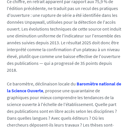
Ce chiffre, en retrait apparent par rapport aux 75,9 % de
n
l'édition précédente, ne traduit pas un recul des pratiques
i
d'ouverture : une rupture de série a été identifiée dans les
v
données Unpaywall, utilisées pour la détection de l'accès
-
ouvert. Les évolutions techniques de cette source ont induit
n
une diminution uniforme de l'indicateur sur l'ensemble des
a
années suivies depuis 2013. Le résultat 2025 doit donc être
n
interprété comme la confirmation d'un plateau à un niveau
t
élevé, plutôt que comme une baisse effective de l'ouverture
e
des publications — qui a progressé de 35 points depuis
s
2018.
.
f
Ce baromètre, déclinaison locale du
Baromètre national de
r
la Science Ouverte
, propose une quarantaine de
/
graphiques pour mieux comprendre les tendances de la
m
science ouverte à l'échelle de l'établissement. Quelle part
e
des publications sont en libre accès selon les disciplines ?
d
Dans quelles langues ? Avec quels éditeurs ? Où les
i
chercheurs déposent-ils leurs travaux ? Les thèses sont-