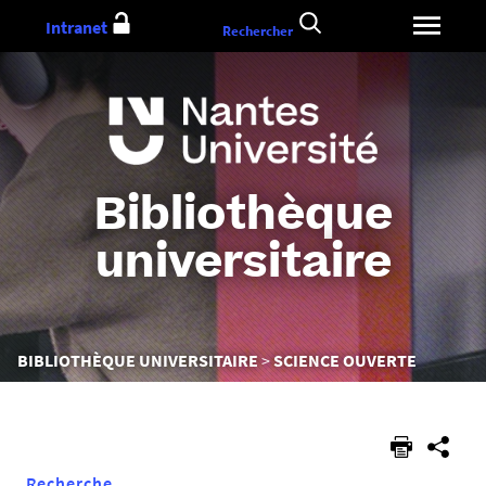
Aller
Intranet
Rechercher
au
contenu
Bibliothèque
universitaire
Vous
BIBLIOTHÈQUE UNIVERSITAIRE
SCIENCE OUVERTE
êtes
ici :
Recherche