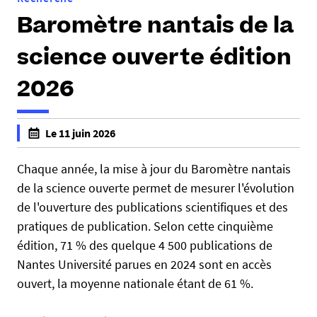
Baromètre nantais de la
science ouverte édition
2026
h
Le 11 juin 2026
t
f
t
a
Chaque année, la mise à jour du Baromètre nantais
p
l
de la science ouverte permet de mesurer l'évolution
s
s
de l'ouverture des publications scientifiques et des
:
e
pratiques de publication. Selon cette cinquième
/
f
édition, 71 % des quelque 4 500 publications de
/
a
b
Nantes Université parues en 2024 sont en accès
l
u
ouvert, la moyenne nationale étant de 61 %.
s
.
e
u