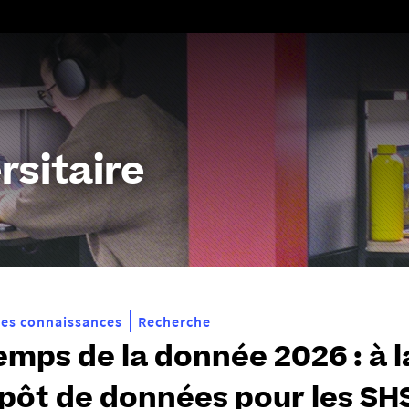
Aller
au
contenu
rsitaire
es connaissances
Recherche
emps de la donnée 2026 : à 
pôt de données pour les SH