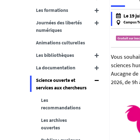
Les formations
h
Le 19 ju
t
Journées des libertés
Campus T
t
f
numériques
p
a
Gratuit sur ins
Animations culturelles
s
l
:
s
Les bibliothèques
Vous souhait
/
e
sciences hum
/
f
La documentation
b
Aucagne de 
a
Science ouverte et
u
l
2026, de 9h 
services aux chercheurs
.
s
u
e
Les
n
recommandations
i
v
Les archives
-
ouvertes
n