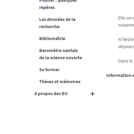
Publier : quelques
a
repères
n
t
Elle se
Les données de la
e
notamme
recherche
s
.
Bibliométrie
N'hésite
f
déposer
Baromètre nantais
r
de la science ouverte
/
Dans le 
m
Se former
e
Information e
d
Thèses et mémoires
i
A propos des BU
a
s
/
p
h
o