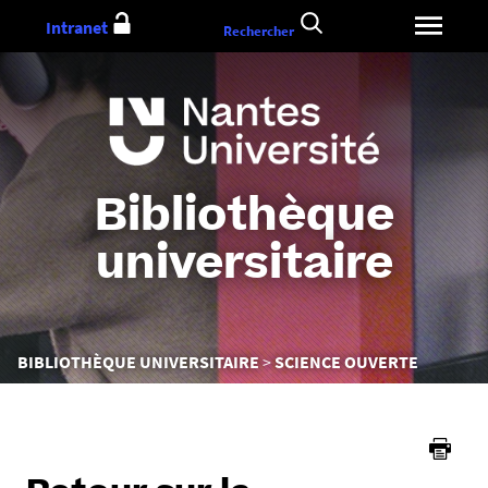
Aller
Intranet
Rechercher
au
contenu
Bibliothèque
universitaire
Vous
BIBLIOTHÈQUE UNIVERSITAIRE
SCIENCE OUVERTE
êtes
ici :