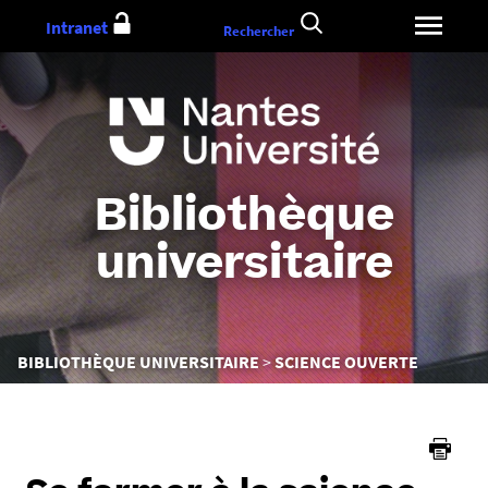
Aller
Intranet
Rechercher
au
contenu
Bibliothèque
universitaire
Vous
BIBLIOTHÈQUE UNIVERSITAIRE
SCIENCE OUVERTE
êtes
ici :