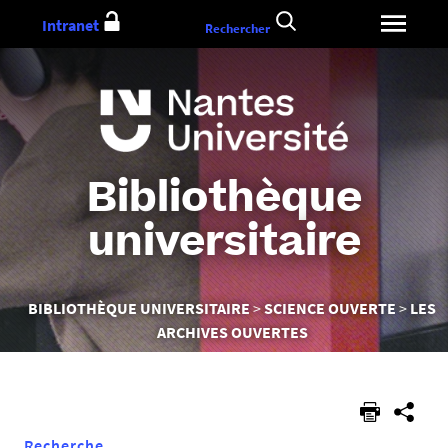
Aller
Intranet
Rechercher
au
contenu
Bibliothèque
universitaire
Vous
BIBLIOTHÈQUE UNIVERSITAIRE
SCIENCE OUVERTE
LES
êtes
ARCHIVES OUVERTES
ici :
Recherche