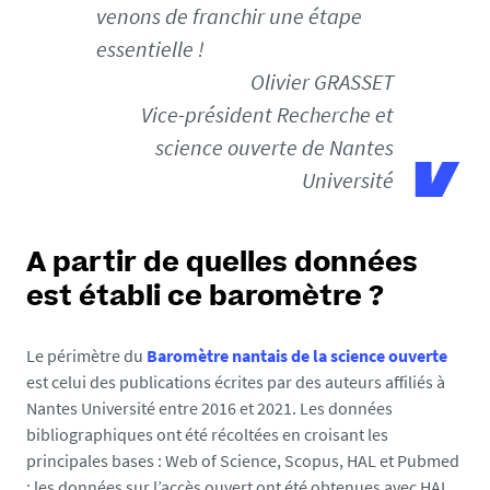
1
venons de franchir une étape
1
essentielle !
2
Olivier GRASSET
6
Vice-président Recherche et
-
p
science ouverte de Nantes
n
Université
g
A partir de quelles données
est établi ce baromètre ?
Le périmètre du
Baromètre nantais de la science ouverte
est celui des publications écrites par des auteurs affiliés à
Nantes Université entre 2016 et 2021. Les données
bibliographiques ont été récoltées en croisant les
principales bases : Web of Science, Scopus, HAL et Pubmed
; les données sur l’accès ouvert ont été obtenues avec HAL