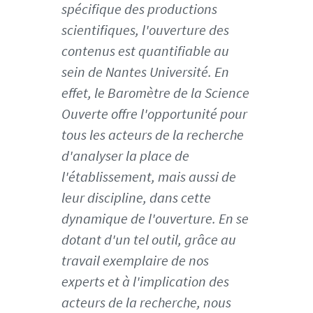
-
spécifique des productions
c
scientifiques, l'ouverture des
a
contenus est quantifiable au
r
r
sein de Nantes Université. En
e
effet, le
Baromètre de la Science
w
Ouverte
offre l'opportunité pour
e
tous les acteurs de la recherche
b
_
d'analyser la place de
1
l'établissement, mais aussi de
6
leur discipline, dans cette
4
dynamique de l'ouverture. En se
5
4
dotant d'un tel outil, grâce au
3
travail exemplaire de nos
2
experts et à l'implication des
3
acteurs de la recherche, nous
3