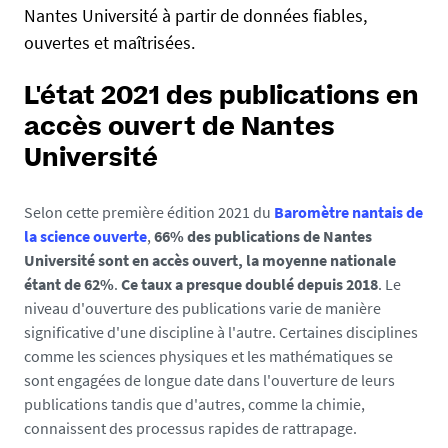
b
Nantes Université à partir de données fiables,
l
u
ouvertes et maîtrisées.
s
.
e
u
L'état 2021 des publications en
n
accès ouvert de Nantes
i
v
Université
-
n
Selon cette première édition 2021 du
Baromètre nantais de
a
la science ouverte
,
66% des publications de Nantes
n
Université sont en accès ouvert, la moyenne nationale
t
étant de 62%
.
Ce taux a presque doublé depuis 2018
. Le
e
niveau d'ouverture des publications varie de manière
s
significative d'une discipline à l'autre. Certaines disciplines
.
comme les sciences physiques et les mathématiques se
f
sont engagées de longue date dans l'ouverture de leurs
r
publications tandis que d'autres, comme la chimie,
/
connaissent des processus rapides de rattrapage.
m