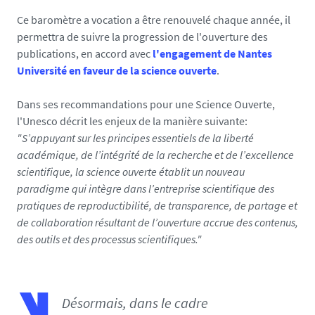
e
Ce baromètre a vocation a être renouvelé chaque année, il
d
permettra de suivre la progression de l'ouverture des
i
publications, en accord avec
l'engagement de Nantes
a
Université en faveur de la science ouverte
.
s
/
Dans ses recommandations pour une Science Ouverte,
p
l'Unesco décrit les enjeux de la manière suivante:
h
"S’appuyant sur les principes essentiels de la liberté
o
académique, de l’intégrité de la recherche et de l’excellence
t
scientifique, la science ouverte établit un nouveau
o
paradigme qui intègre dans l’entreprise scientifique des
/
pratiques de reproductibilité, de transparence, de partage et
s
de collaboration résultant de l’ouverture accrue des contenus,
o
des outils et des processus scientifiques."
-
b
s
o
Désormais, dans le cadre