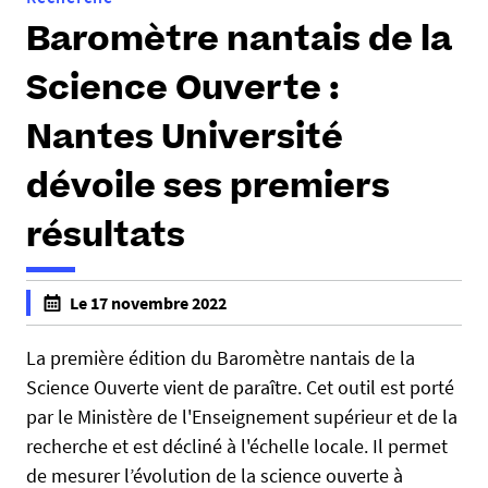
Baromètre nantais de la
Science Ouverte :
Nantes Université
dévoile ses premiers
résultats
h
Le 17 novembre 2022
t
f
t
a
La première édition du Baromètre nantais de la
p
l
Science Ouverte vient de paraître. Cet outil est porté
s
s
par le Ministère de l'Enseignement supérieur et de la
:
e
recherche et est décliné à l'échelle locale. Il permet
/
f
de mesurer l’évolution de la science ouverte à
/
a