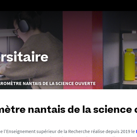
Aller
au
contenu
rsitaire
ROMÈTRE NANTAIS DE LA SCIENCE OUVERTE
ètre nantais de la science
de l’Enseignement supérieur de la Recherche réalise depuis 2019 le