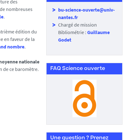
ture des
ar de nombreuses
bu-science-ouverte@univ-
le
.
nantes.fr
Chargé de mission
uatrième édition du
Bibliométrie :
Guillaume
e en faveur de la
Godet
rand nombre
.
 moyenne nationale
on de ce baromètre
.
FAQ Science ouverte
Une question ? Prenez