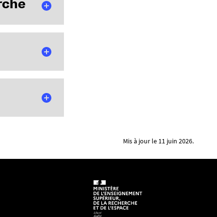
rche
 Université entre
Mis à jour le 11 juin 2026.
bases Scopus, HAL
wall
.
re :