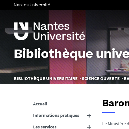
Nantes Université
Bibliothèque unive
Vous
BIBLIOTHÈQUE UNIVERSITAIRE
SCIENCE OUVERTE
BA
êtes
ici :
Barom
Accueil
Informations pratiques
Le Ministère 
Les services