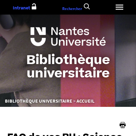
Aller
Intranet
Rechercher
au
contenu
Bibliothèque
universitaire
Vous
BIBLIOTHÈQUE UNIVERSITAIRE
ACCUEIL
êtes
ici :