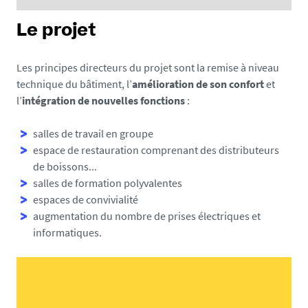
Le projet
Nantes
Université
Les principes directeurs du projet sont la remise à niveau
technique du bâtiment, l’
amélioration de son confort
et
engage avec
BU Lettres : début des travaux
l’
intégration de nouvelles fonctions
:
de rénovation énergétique
les travaux de
9 FÉVRIER 2026
rénovation
salles de travail en groupe
intérieure à la
espace de restauration comprenant des distributeurs
de boissons...
BU Lettres
un chantier à
salles de formation polyvalentes
mon sens exemplaire en
espaces de convivialité
termes d'analyse des
augmentation du nombre de prises électriques et
usages
. Il s'agit en effet
informatiques.
d'
accompagner au mieux la
rapide évolution des
Dernière phase des travaux en
habitudes de lecture et de
BU Lettres