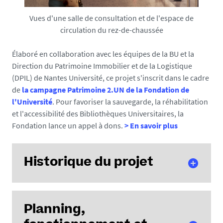
Jean-Louis Kerouanton
, vice-président du patrimoine
Vues d'une salle de consultation et de l'espace de
immobilier de Nantes Université
circulation du rez-de-chaussée
Élaboré en collaboration avec les équipes de la BU et la
Direction du Patrimoine Immobilier et de la Logistique
Nantes Université a engagé
(DPIL) de Nantes Université, ce projet s'inscrit dans le cadre
une politique
de
la campagne Patrimoine 2.UN de la Fondation de
d'investissement immobilier
l'Université
. Pour favoriser la sauvegarde, la réhabilitation
et l'accessibilité des Bibliothèques Universitaires, la
ambitieuse afin de
Fondation lance un appel à dons.
> En savoir plus
renforcer l'attractivité des
différents campus et
d'améliorer le cadre de
Historique du projet
travail des étudiants,
enseignants et personnels
.
Histoire du bâtiment de la
Début 2023, la future BU
Planning,
BU Lettres
Lettres offrira sur le campus