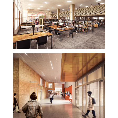
départ une analyse
extrêmement fine de tout le
potentiel de réutilisation du
mobilier existant, en en
révélant ses qualités
d'origine pour s'approcher
au plus près du programme
de rénovation. C'est une
démarche d'économie
circulaire évidemment
vertueuse qui propose des
pistes passionnantes à
l'avenir pour tout
l'établissement
.