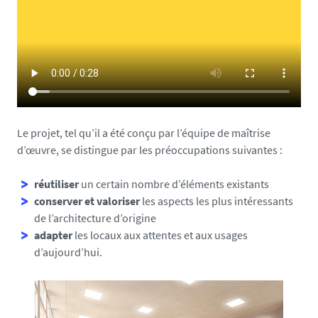
consultation des ouvrages
18 JUILLET 2022
-
15 MARS 2023
et des ressources
documentaires
, de plus en
plus à nature numérique,
sans ignorer bien entendu
les collections papiers
Le projet, tel qu’il a été conçu par l’équipe de maîtrise
particulièrement
d’œuvre, se distingue par les préoccupations suivantes :
importantes en SHS. Cette
évolution va bien au-delà de
réutiliser
un certain nombre d’éléments existants
la simple consultation, elle
conserver et valoriser
les aspects les plus intéressants
de l’architecture d’origine
engage le
renouvellement
adapter
les locaux aux attentes et aux usages
des espaces de travail en
d’aujourd’hui.
commun et de convivialité
.
L'équipe de maîtrise d’œuvre
a par ailleurs fait dès le