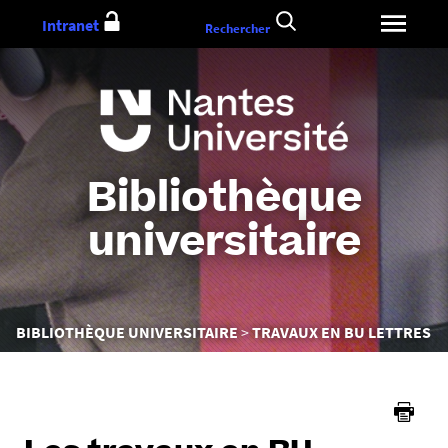
Aller
Intranet
Rechercher
au
contenu
Bibliothèque
universitaire
Vous
BIBLIOTHÈQUE UNIVERSITAIRE
TRAVAUX EN BU LETTRES
êtes
ici :